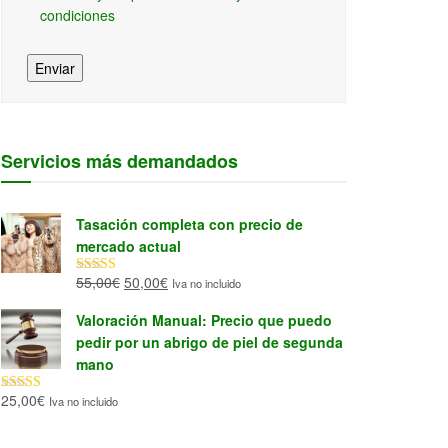
condiciones
Enviar
Servicios más demandados
Tasación completa con precio de
mercado actual
El
El
55,00
€
50,00
€
Iva no incluido
Valorado con
5.00
de 5
precio
precio
Valoración Manual: Precio que puedo
original
actual
pedir por un abrigo de piel de segunda
era:
es:
mano
55,00€.
50,00€.
25,00
€
Iva no incluido
Valorado con
5.00
de 5