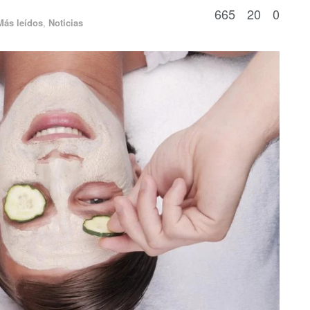
665
20
0
Más leídos
,
Noticias