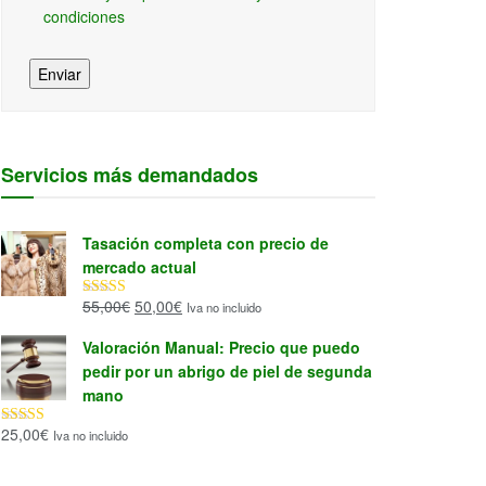
condiciones
Enviar
Servicios más demandados
Tasación completa con precio de
mercado actual
El
El
55,00
€
50,00
€
Iva no incluido
Valorado con
5.00
de 5
precio
precio
Valoración Manual: Precio que puedo
original
actual
pedir por un abrigo de piel de segunda
era:
es:
mano
55,00€.
50,00€.
25,00
€
Iva no incluido
Valorado con
5.00
de 5