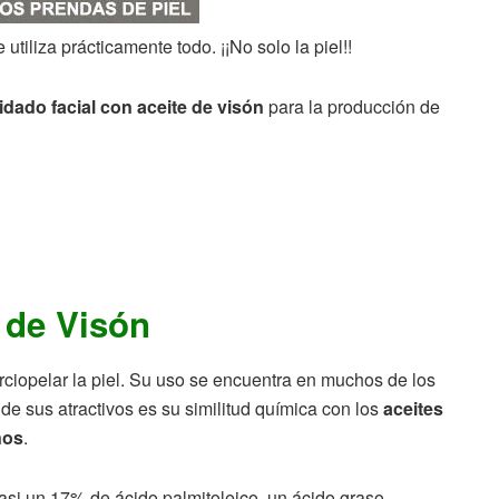
tiliza prácticamente todo. ¡¡No solo la piel!!
idado facial con aceite de visón
para la producción de
 de Visón
erciopelar la piel. Su uso se encuentra en muchos de los
e sus atractivos es su similitud química con los
aceites
nos
.
asi un 17% de ácido palmitoleico, un ácido graso