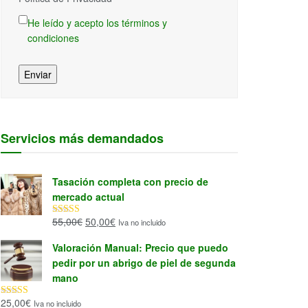
He leído y acepto los términos y
condiciones
Enviar
Servicios más demandados
Tasación completa con precio de
mercado actual
El
El
55,00
€
50,00
€
Iva no incluido
Valorado con
5.00
de 5
precio
precio
Valoración Manual: Precio que puedo
original
actual
pedir por un abrigo de piel de segunda
era:
es:
mano
55,00€.
50,00€.
25,00
€
Iva no incluido
Valorado con