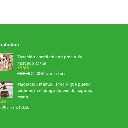
5.00
de 5
roductos
Tasación completa con precio de
mercado actual
El
El
55,00
€
50,00
€
Iva no incluido
Valorado con
5.00
de 5
precio
precio
Valoración Manual: Precio que puedo
original
actual
pedir por un abrigo de piel de segunda
era:
es:
mano
55,00€.
50,00€.
5,00
€
Iva no incluido
lorado con
00
de 5