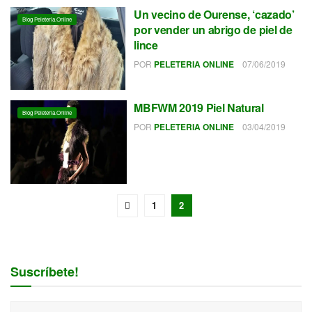
Un vecino de Ourense, ‘cazado’
Blog Peleteria.online
por vender un abrigo de piel de
lince
POR
PELETERIA ONLINE
07/06/2019
MBFWM 2019 Piel Natural
Blog Peleteria.online
POR
PELETERIA ONLINE
03/04/2019
1
2
Suscríbete!