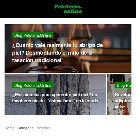
Blog Peleteria.online
¿Cuánto vale realmente tu abrigo de
piel? Desmontando el mito de la
tasación tradicional
Blog Peleteria.online
Blog Pelet
¿Piel sintética para aparentar piel real? La
Revaloriz
incoherencia del “animalismo” en la moda
adaptarla 
valor
Home
Categoría
Noticias