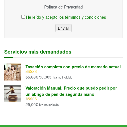
Política de Privacidad
He leído y acepto los términos y condiciones
Enviar
Servicios más demandados
Tasación completa con precio de mercado actual
El
El
55,00
€
50,00
€
Iva no incluido
Valorado con
5.00
de 5
precio
precio
Valoración Manual: Precio que puedo pedir por
original
actual
un abrigo de piel de segunda mano
era:
es:
55,00€.
50,00€.
25,00
€
Iva no incluido
Valorado con
5.00
de 5