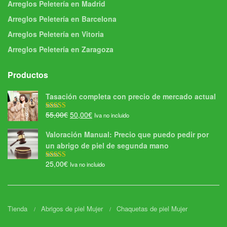
Arreglos Peletería en Madrid
Arreglos Peletería en Barcelona
Arreglos Peletería en Vitoria
Arreglos Peletería en Zaragoza
Productos
Tasación completa con precio de mercado actual
El
El
55,00
€
50,00
€
Iva no incluido
Valorado con
5.00
de 5
precio
precio
Valoración Manual: Precio que puedo pedir por
original
actual
un abrigo de piel de segunda mano
era:
es:
55,00€.
50,00€.
25,00
€
Iva no incluido
Valorado con
5.00
de 5
Tienda
Abrigos de piel Mujer
Chaquetas de piel Mujer