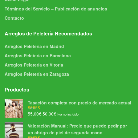
Términos del Servicio – Publicación de anuncios
Contacto
Arreglos de Peletería Recomendados
Arreglos Peletería en Madrid
Arreglos Peletería en Barcelona
Arreglos Peletería en Vitoria
Arreglos Peletería en Zaragoza
Productos
Tasación completa con precio de mercado actual
El
El
55,00
€
50,00
€
Iva no incluido
Valorado con
5.00
de 5
precio
precio
Valoración Manual: Precio que puedo pedir por
original
actual
un abrigo de piel de segunda mano
era:
es: