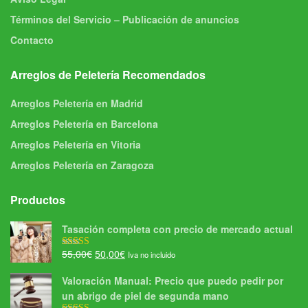
Términos del Servicio – Publicación de anuncios
Contacto
Arreglos de Peletería Recomendados
Arreglos Peletería en Madrid
Arreglos Peletería en Barcelona
Arreglos Peletería en Vitoria
Arreglos Peletería en Zaragoza
Productos
Tasación completa con precio de mercado actual
El
El
55,00
€
50,00
€
Iva no incluido
Valorado con
5.00
de 5
precio
precio
Valoración Manual: Precio que puedo pedir por
original
actual
un abrigo de piel de segunda mano
era:
es: