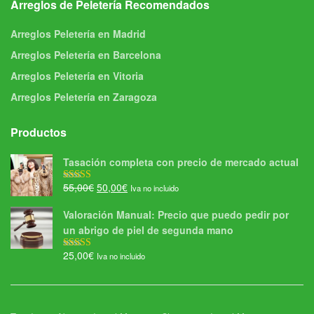
Arreglos de Peletería Recomendados
Arreglos Peletería en Madrid
Arreglos Peletería en Barcelona
Arreglos Peletería en Vitoria
Arreglos Peletería en Zaragoza
Productos
Tasación completa con precio de mercado actual
El
El
55,00
€
50,00
€
Iva no incluido
Valorado con
5.00
de 5
precio
precio
Valoración Manual: Precio que puedo pedir por
original
actual
un abrigo de piel de segunda mano
era:
es:
55,00€.
50,00€.
25,00
€
Iva no incluido
Valorado con
5.00
de 5