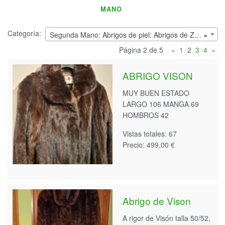
MANO
Categoría:
Segunda Mano: Abrigos de piel: Abrigos de Zorro
×
Página 2 de 5
«
1
2
3
4
»
ABRIGO VISON
MUY BUEN ESTADO
LARGO 106 MANGA 69
HOMBROS 42
Vistas totales: 67
Precio: 499,00 €
Abrigo de Vison
A rigor de Visón talla 50/52,