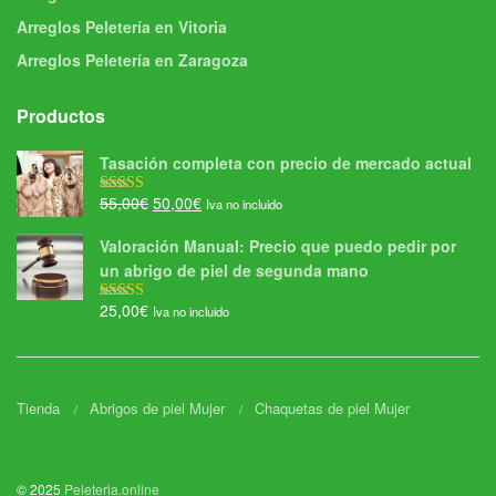
Arreglos Peletería en Vitoria
Arreglos Peletería en Zaragoza
Productos
Tasación completa con precio de mercado actual
El
El
55,00
€
50,00
€
Iva no incluido
Valorado con
5.00
de 5
precio
precio
Valoración Manual: Precio que puedo pedir por
original
actual
un abrigo de piel de segunda mano
era:
es:
55,00€.
50,00€.
25,00
€
Iva no incluido
Valorado con
5.00
de 5
Tienda
Abrigos de piel Mujer
Chaquetas de piel Mujer
© 2025
Peleteria.online