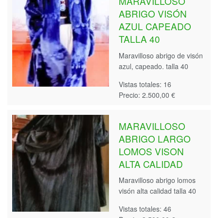
MARAVILLOSO
ABRIGO VISÓN
AZUL CAPEADO
TALLA 40
Maravilloso abrigo de visón
azul, capeado. talla 40
Vistas totales: 16
Precio: 2.500,00 €
MARAVILLOSO
ABRIGO LARGO
LOMOS VISON
ALTA CALIDAD
Maravilloso abrigo lomos
visón alta calidad talla 40
Vistas totales: 46