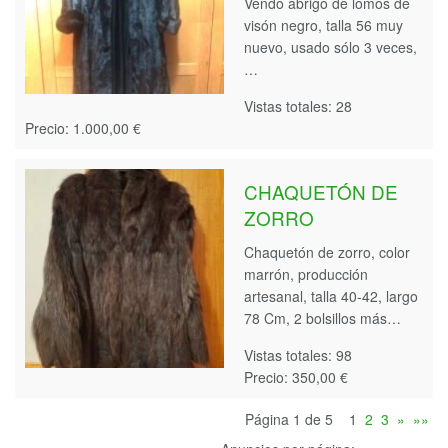
Vendo abrigo de lomos de
visón negro, talla 56 muy
nuevo, usado sólo 3 veces,
…
Vistas totales: 28
Precio: 1.000,00 €
CHAQUETÓN DE
ZORRO
Chaquetón de zorro, color
marrón, producción
artesanal, talla 40-42, largo
78 Cm, 2 bolsillos más…
Vistas totales: 98
Precio: 350,00 €
Página 1 de 5
1
2
3
»
»»