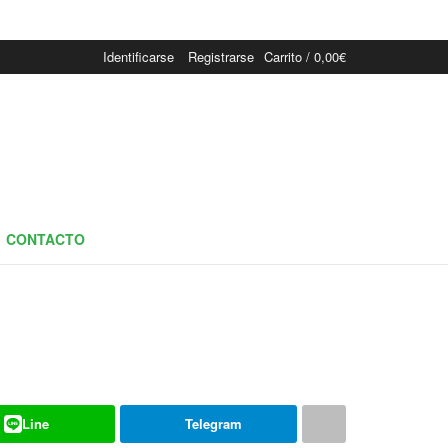
Identificarse
Registrarse
Carrito /
0,00
€
CONTACTO
Line
Telegram