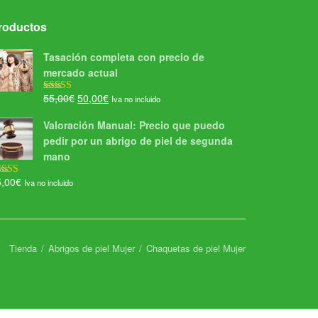
roductos
Tasación completa con precio de
mercado actual
El
El
55,00
€
50,00
€
Iva no incluido
Valorado con
5.00
de 5
precio
precio
Valoración Manual: Precio que puedo
original
actual
pedir por un abrigo de piel de segunda
era:
es:
mano
55,00€.
50,00€.
5,00
€
Iva no incluido
lorado con
00
de 5
Tienda
Abrigos de piel Mujer
Chaquetas de piel Mujer