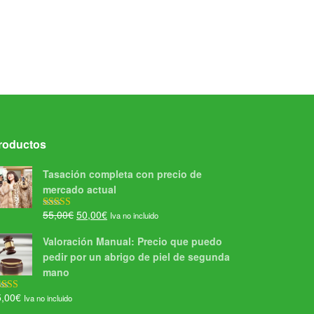
roductos
Tasación completa con precio de
mercado actual
El
El
55,00
€
50,00
€
Iva no incluido
Valorado con
5.00
de 5
precio
precio
Valoración Manual: Precio que puedo
original
actual
pedir por un abrigo de piel de segunda
era:
es:
mano
55,00€.
50,00€.
5,00
€
Iva no incluido
lorado con
00
de 5