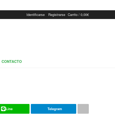
Identificarse
Registrarse
Carrito /
0,00
€
CONTACTO
Line
Telegram