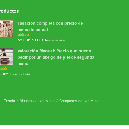
roductos
Tasación completa con precio de
mercado actual
El
El
55,00
€
50,00
€
Iva no incluido
Valorado con
5.00
de 5
precio
precio
Valoración Manual: Precio que puedo
original
actual
pedir por un abrigo de piel de segunda
era:
es:
mano
55,00€.
50,00€.
5,00
€
Iva no incluido
lorado con
00
de 5
Tienda
Abrigos de piel Mujer
Chaquetas de piel Mujer