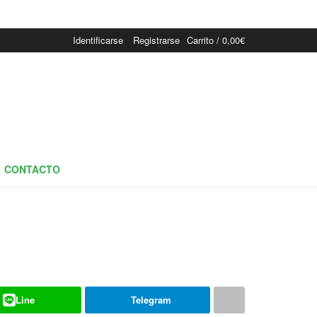
Identificarse
Registrarse
Carrito /
0,00
€
CONTACTO
Line
Telegram